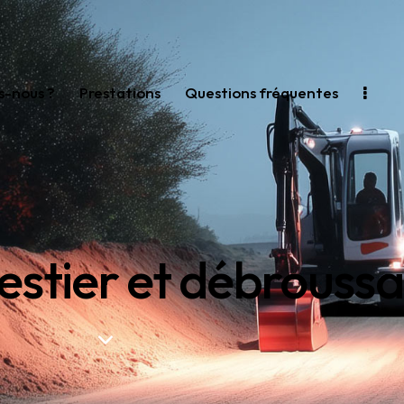
-nous ?
Prestations
Questions fréquentes
stier et débroussa