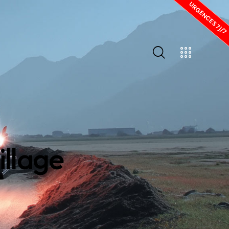
URGENCES 7j/7
illage