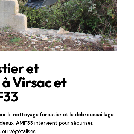
tier et
à Virsac et
F33
our le
nettoyage forestier et le débroussaillage
rdeaux,
AMF33
intervient pour sécuriser,
s ou végétalisés.